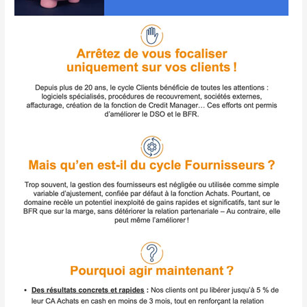
et
votre
marge