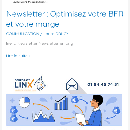
Newsletter : Optimisez votre BFR
et votre marge
COMMUNICATION
/
Laure DRUCY
lire la Newsletter Newsletter en png
Lire la suite »
Newsletter
:
Faites
de
la
donnée
fournisseur
un
actif