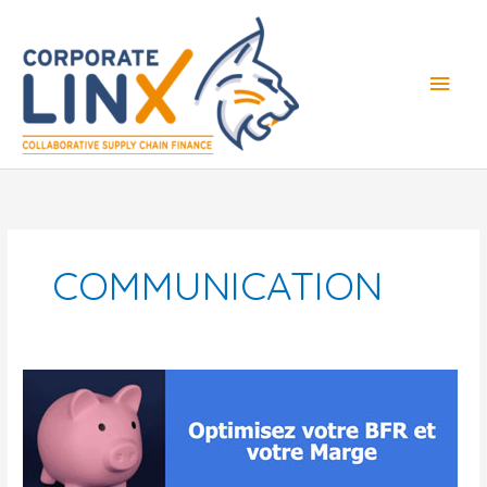
Aller
Men
au
contenu
princ
COMMUNICATION
Newsletter
:
Optimisez
votre
BFR