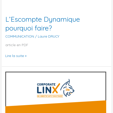
L’Escompte Dynamique
pourquoi faire?
COMMUNICATION
/
Laure DRUCY
article en PDF
Lire la suite »
Le
Groupe
Bel
renouvelle
sa
confiance
à
Corporate