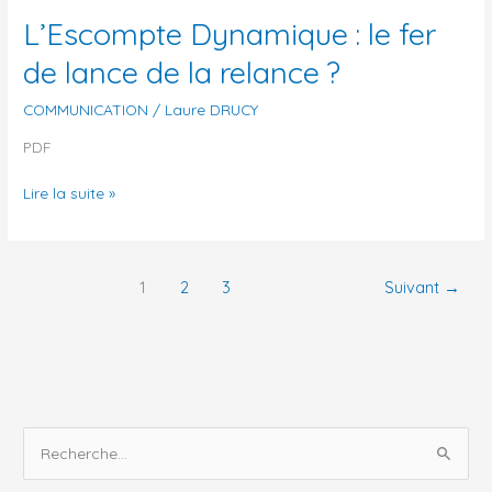
Dynamique :
L’Escompte Dynamique : le fer
le
fer
de lance de la relance ?
de
lance
COMMUNICATION
/
Laure DRUCY
de
PDF
la
relance ?
Lire la suite »
1
2
3
Suivant
→
R
e