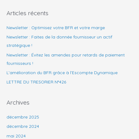
c
Articles récents
h
e
Newsletter : Optimisez votre BFR et votre marge
r
Newsletter : Faites de la donnée fournisseur un actif
c
stratégique !
h
Newsletter : Évitez les amendes pour retards de paiement
e
fournisseurs !
r
L’amélioration du BFR grâce à l’Escompte Dynamique
LETTRE DU TRESORIER N°426
:
Archives
décembre 2025
décembre 2024
mai 2024