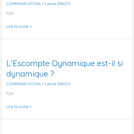
COMMUNICATION
/
Laure DRUCY
PDF
Lire la suite »
L’Escompte
Dynamique
L’Escompte Dynamique est-il si
est-
il
dynamique ?
si
dynamique
COMMUNICATION
/
Laure DRUCY
?
PDF
Lire la suite »
L’Escompte