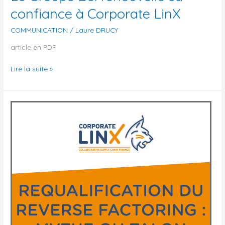
confiance à Corporate LinX
COMMUNICATION
/
Laure DRUCY
article en PDF
Lire la suite »
Requalification
du
Reverse
Factoring :
Mythe
ou
Talon
d’Achille