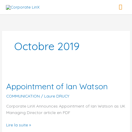
Aller
Men
au
contenu
prin
Octobre 2019
Appointment
of
Appointment of Ian Watson
Ian
Watson
COMMUNICATION
/
Laure DRUCY
Corporate LinX Announces Appointment of Ian Watson as UK
Managing Director article en PDF
Lire la suite »