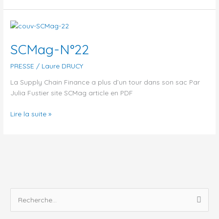
SCMag-
N°22
SCMag-N°22
PRESSE
/
Laure DRUCY
La Supply Chain Finance a plus d’un tour dans son sac Par
Julia Fustier site SCMag article en PDF
Lire la suite »
R
e