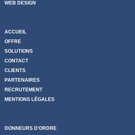
e
k
t
b
e
t
o
d
e
o
i
r
k
n
WEB DESIGN
ACCUEIL
OFFRE
SOLUTIONS
CONTACT
CLIENTS
PARTENAIRES
RECRUTEMENT
MENTIONS LÉGALES