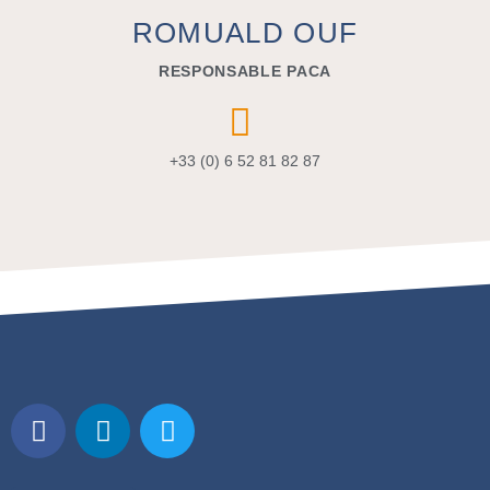
ROMUALD OUF
RESPONSABLE PACA
+33 (0) 6 52 81 82 87
F
L
T
a
i
w
c
n
i